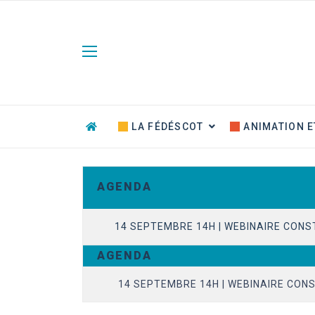
Panneau de gestion des cookies
LA FÉDÉSCOT
ANIMATION E
A G E N D A
14 SEPTEMBRE 14H | WEBINAIRE CONS
A G E N D A
23 JUIN 14H | EVOLUTION DU CONTENT
14 SEPTEMBRE 14H | WEBINAIRE CONS