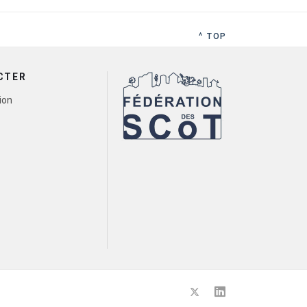
^ TOP
CTER
ion