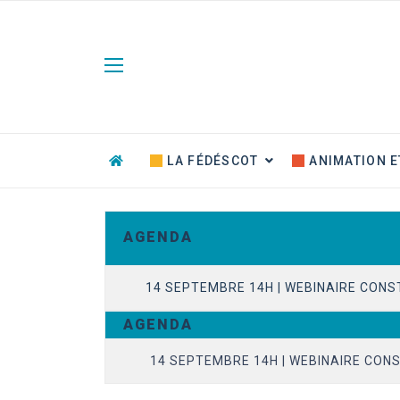
Panneau de gestion des cookies
LA FÉDÉSCOT
ANIMATION E
A G E N D A
14 SEPTEMBRE 14H | WEBINAIRE CONS
A G E N D A
23 JUIN 14H | EVOLUTION DU CONTENT
14 SEPTEMBRE 14H | WEBINAIRE CONS