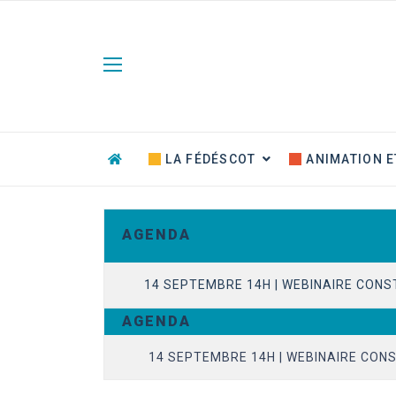
Panneau de gestion des cookies
LA FÉDÉSCOT
ANIMATION E
A G E N D A
14 SEPTEMBRE 14H | WEBINAIRE CONS
A G E N D A
23 JUIN 14H | EVOLUTION DU CONTENT
14 SEPTEMBRE 14H | WEBINAIRE CONS