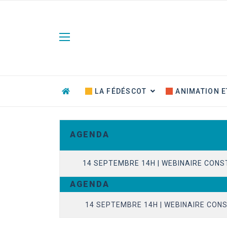
Panneau de gestion des cookies
LA FÉDÉSCOT
ANIMATION E
A G E N D A
14 SEPTEMBRE 14H | WEBINAIRE CONS
A G E N D A
23 JUIN 14H | EVOLUTION DU CONTENT
14 SEPTEMBRE 14H | WEBINAIRE CONS