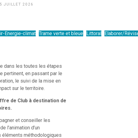
TIEUX ET IMPACT SUR LA PRATIQUE
 5 JUILLET 2026
ir-Energie-climat
Trame verte et bleue
Littoral
Elaborer/Révis
ale dans les toutes les étapes
re pertinent, en passant par le
ration, le suivi de la mise en
act sur le territoire.
fre de Club à destination de
ires.
agner et conseiller les
de l’animation d’un
 des éléments méthodologiques