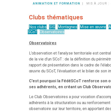
23 JUIN 14H | EVOLUTION DU CONTEN
ANIMATION ET FORMATION
MIS À JOUR :
Clubs thématiques
Nos clubs
SIG
Montagnes
Mise en œuvre
A
SCoT
Observatoires
Observatoires
L’observation et l’analyse territoriale est centr
de la vie d’un SCoT : de la définition du périmèt
rapport de présentation dans le cadre de l’élabo
œuvre du SCoT, l’évaluation et le bilan de son imp
C’est pourquoi la FédéSCoT renforce son of
ses adhérents, en créant un Club Observato
Le Club Observatoires a pour vocation d’accomp
adhérents à la structuration ou au renforcement 
observatoire sur leur territoire, en apportant