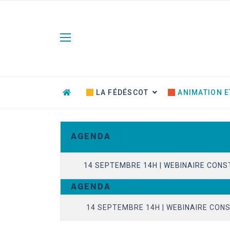
Panneau de gestion des cookies
LA FÉDÉSCOT
ANIMATION E
A G E N D A
14 SEPTEMBRE 14H | WEBINAIRE CONS
A G E N D A
23 JUIN 14H | EVOLUTION DU CONTENT
14 SEPTEMBRE 14H | WEBINAIRE CONS