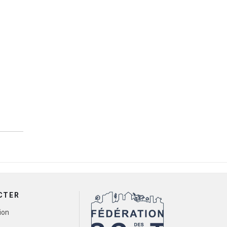
CTER
ion