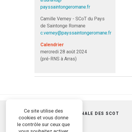
payssaintongeromane.fr
Camille Verney - SCoT du Pays
de Saintonge Romane
c.verney@payssaintongeromane.fr
Calendrier
mercredi 28 août 2024
(pré-RNS à Arras)
Ce site utilise des
FÉDÉRATION NATIONALE DES SCOT
cookies et vous donne
19 rue Claude Tillier
le contrôle sur ceux que
75012 Paris
vous souhaitez activer